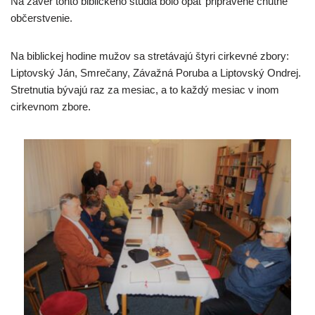
Na záver tohto biblického štúdia bolo opäť pripravené chutné
občerstvenie.
Na biblickej hodine mužov sa stretávajú štyri cirkevné zbory:
Liptovský Ján, Smrečany, Závažná Poruba a Liptovský Ondrej.
Stretnutia bývajú raz za mesiac, a to každý mesiac v inom
cirkevnom zbore.