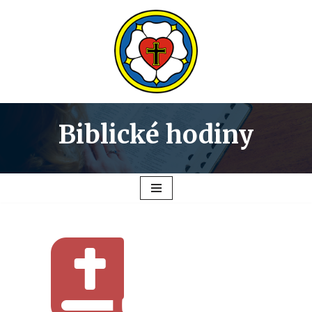
Preskočiť
na
obsah
Biblické hodiny