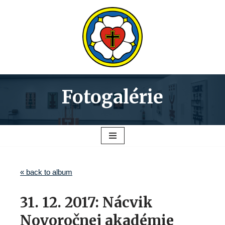
Preskočiť
na
obsah
Fotogalérie
« back to album
31. 12. 2017: Nácvik
Novoročnej akadémie