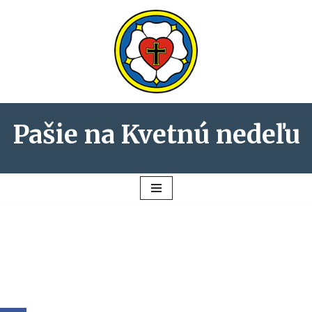
Preskočiť
na
obsah
Pašie na Kvetnú nedeľu