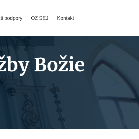
ti podpory
OZ SEJ
Kontakt
žby Božie