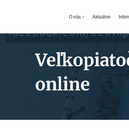
Preskočiť
O nás
Aktuálne
Infor
na
obsah
Veľkopiato
online