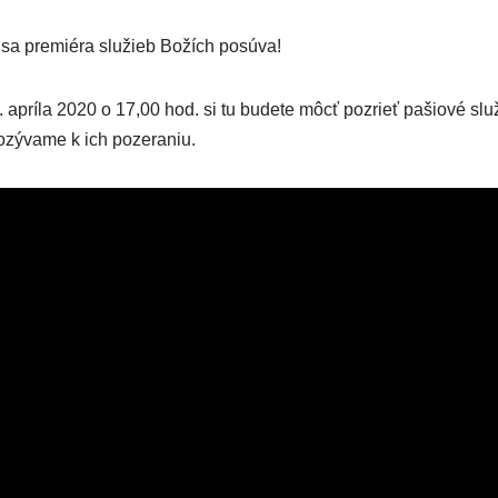
 sa premiéra služieb Božích posúva!
. apríla 2020 o 17,00 hod. si tu budete môcť pozrieť pašiové sl
zývame k ich pozeraniu.