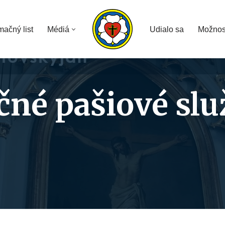
mačný list
Médiá
Udialo sa
Možnos
čné pašiové slu