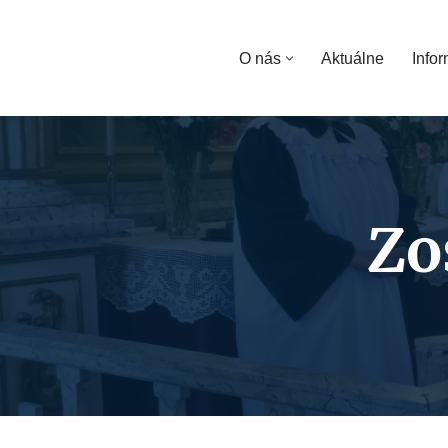
Preskočiť
O nás
Aktuálne
Infor
na
obsah
Zo