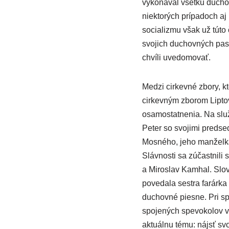
vykonával všetku duchovn
niektorých prípadoch aj
socializmu však už túto
svojich duchovných pasti
chvíli uvedomovať.
Medzi cirkevné zbory, kt
cirkevným zborom Liptov
osamostatnenia. Na služ
Peter so svojimi predse
Mosného, jeho manželka
Slávnosti sa zúčastnili 
a Miroslav Kamhal. Slov
povedala sestra farárka
duchovné piesne. Pri sp
spojených spevokolov v
aktuálnu tému: nájsť sv