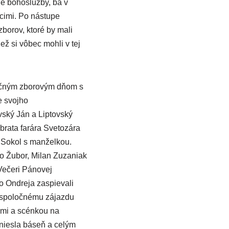
né bohoslužby, ba v
acimi. Po nástupe
borov, ktoré by mali
ež si vôbec mohli v tej
oločným zborovým dňom s
e svojho
vský Ján a Liptovský
 brata farára Svetozára
 Sokol s manželkou.
ubo Žubor, Milan Zuzaniak
 Večeri Pánovej
o Ondreja zaspievali
 k spoločnému zájazdu
ami a scénkou na
dniesla báseň a celým