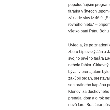
popoludňajším programo
farárka v štyroch „spom
základe slov Iz 46,9: „
rovného nieto.“ – pripo
všetko patrí Pánu Bohu
Uviedla, že po zriadení 
zboru Liptovský Ján a Ja
svojho prvého farára La
nebola ľahká. Cirkevný z
býval v prenajatom byte.
zakúpil organ, prestava
seniorálneho kaplána po
Kleňovi za duchovného p
prenajal dom a o rok nes
novú faru. Brat farár p