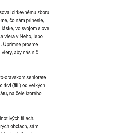
esoval cirkevnému zboru
eme, čo nám prinesie,
j láske, vo svojom slove
ca viera v Neho, lebo
ti. Úprimne prosme
viery, aby nás nič
sko-oravskom senioráte
kví (fílií) od veľkých
átu, na čele ktorého
notlivých fíliách.
cerých obciach, sám