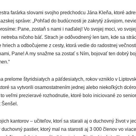
stra farárka slovami svojho predchodcu Jána Kleňa, ktoré adr
ňazskej správe: „Pohľad do budúcnosti je zakrytý závojom, nevi
 prosíme: Pane, zostaň s nami i naďalej! Vo svojej moci, vo svoje
a netreba ničoho báť. Strach je odôvodnený len tam, kde sa strá
 hriech a odbočujeme z cesty, ktorá vedie do radostnej večnos
ami, Pane! A my snažme sa zostať s Ním, bojovať ten dobrý boj 
men.“
 prelome štyridsiatych a päťdesiatych, rokov vzniklo v Liptov
toré sa vytvorili osamostatnením jednej alebo niekoľkých dcérocir
to veľmi prezieravé rozhodnutie, ktoré bolo iniciované zo senior
t Šenšel.
jich kantorov – učiteľov, ktorí sa starali aj o duchovný život v jed
 duchovný pastier, ktorý mal na starosti aj 3 000 členov vo via