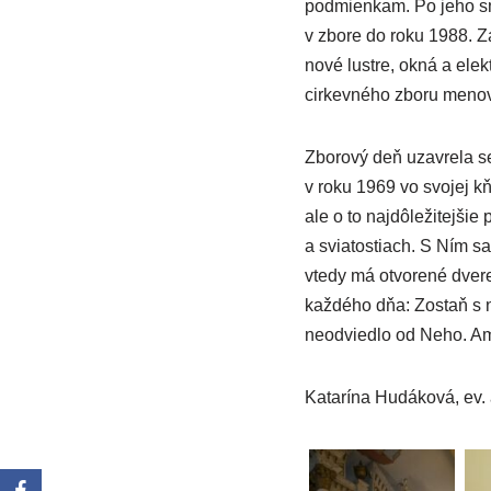
podmienkam. Po jeho smr
v zbore do roku 1988. Za
nové lustre, okná a ele
cirkevného zboru menova
Zborový deň uzavrela se
v roku 1969 vo svojej k
ale o to najdôležitejšie
a sviatostiach. S Ním s
vtedy má otvorené dvere
každého dňa: Zostaň s n
neodviedlo od Neho. A
Katarína Hudáková, ev. 