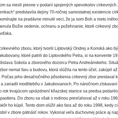
m sa niesli piesne v podaní spojených spevokolov cirkevných
ienkach“ predstavila dejiny 70-ročnej samostatnej existencie ci
Spomínajte na pradávne minulé veci, že ja som Boh a nieto iné
menula Božie vedenie, ochranu a požehnanie, ktoré cirkevný zbor
 vďaka.
cirkevného zboru, ktorý tvorili Liptovský Ondrej a Konská ako bý
kubovany, ktoré patrili do Liptovského Petra, si na konvente 19.
dislava Sokola a zborového dozorcu Petra Andreánskeho. Situá
bor nemal faru a budovu, ktorá slúžila na tento účel, zakúpil až 
 Počas jeho desaťročného pôsobenia cirkevný zbor prestaval kost
l a zariadil modlitebňu v Jakubovanoch. Po náročnom získavaní
 rok trvajúcom uprázdnení kňazskej stanice sa predsa podarilo 
astiera. Do zboru sa však s rodinou presťahoval až v roku 196
kôr ho kúpil. Tento dom slúžil ako fara až do roku 1998, kedy ci
ôsobil v zbore pätnásť rokov. Vykonal veľa duchovnej práce aj n