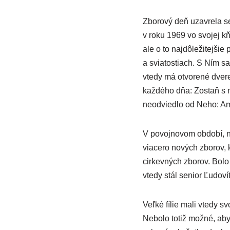
Zborový deň uzavrela se
v roku 1969 vo svojej k
ale o to najdôležitejšie
a sviatostiach. S Ním s
vtedy má otvorené dvere
každého dňa: Zostaň s n
neodviedlo od Neho: A
V povojnovom období, na
viacero nových zborov, k
cirkevných zborov. Bolo 
vtedy stál senior Ľudoví
Veľké fílie mali vtedy svo
Nebolo totiž možné, aby