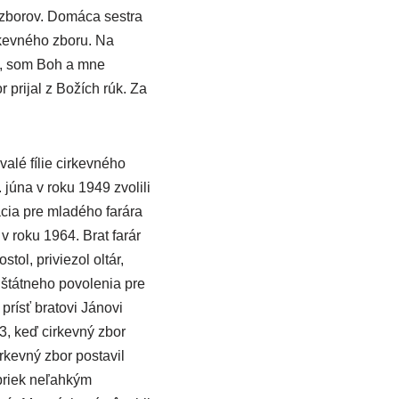
 zborov. Domáca sestra
rkevného zboru. Na
ho, som Boh a mne
 prijal z Božích rúk. Za
valé fílie cirkevného
 júna v roku 1949 zvolili
cia pre mladého farára
v roku 1964. Brat farár
ol, priviezol oltár,
 štátneho povolenia pre
prísť bratovi Jánovi
3, keď cirkevný zbor
rkevný zbor postavil
apriek neľahkým