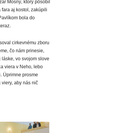
zár Mosný, ktorý pôsobil
ara aj kostol, zakúpili
 Pavlíkom bola do
eraz.
esoval cirkevnému zboru
eme, čo nám prinesie,
j láske, vo svojom slove
ca viera v Neho, lebo
ti. Úprimne prosme
viery, aby nás nič