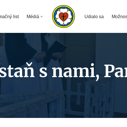
mačný list
Médiá
Udialo sa
Možnos
staň s nami, Pa