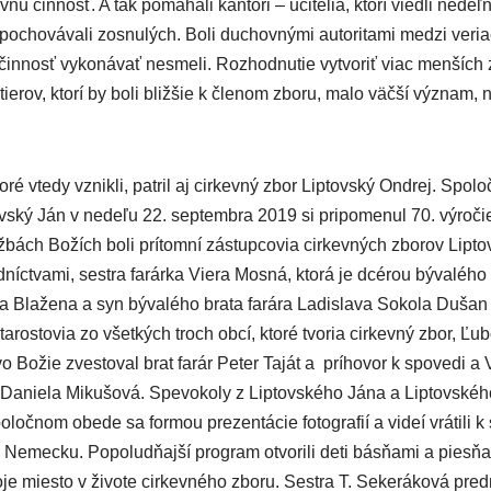
ú činnosť. A tak pomáhali kantori – učitelia, ktorí viedli nedeľ
 pochovávali zosnulých. Boli duchovnými autoritami medzi veri
 činnosť vykonávať nesmeli. Rozhodnutie vytvoriť viac menších z
erov, ktorí by boli bližšie k členom zboru, malo väčší význam, n
oré vtedy vznikli, patril aj cirkevný zbor Liptovský Ondrej. Sp
ský Ján v nedeľu 22. septembra 2019 si pripomenul 70. výroči
bách Božích boli prítomní zástupcovia cirkevných zborov Lipto
dníctvami, sestra farárka Viera Mosná, ktorá je dcérou bývalého
 Blažena a syn bývalého brata farára Ladislava Sokola Dušan
starostovia zo všetkých troch obcí, ktoré tvoria cirkevný zbor, Ľ
o Božie zvestoval brat farár Peter Taját a príhovor k spovedi a
 Daniela Mikušová. Spevokoly z Liptovského Jána a Liptovskéh
oločnom obede sa formou prezentácie fotografií a videí vrátili
 Nemecku. Popoludňajší program otvorili deti básňami a piesň
oje miesto v živote cirkevného zboru. Sestra T. Sekeráková pre