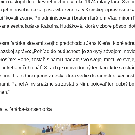
ti nastúpil do cirkevného zboru v roku 1974 mladý farár Sveto
 jeho pôsobenia sa postavila zvonica v Konskej, opravovala sa f
ktrifikovali zvony. Po administrovaní bratom farárom Vladimírom
ná sestra farárka Katarína Hudáková, ktorá v zbore pôsobí dot
stra farárka slovami svojho predchodcu Jána Kleňa, ktoré adr
ňazskej správe: „Pohľad do budúcnosti je zakrytý závojom, nevi
 prosíme: Pane, zostaň s nami i naďalej! Vo svojej moci, vo svoje
a netreba ničoho báť. Strach je odôvodnený len tam, kde sa strá
 hriech a odbočujeme z cesty, ktorá vedie do radostnej večnos
ami, Pane! A my snažme sa zostať s Ním, bojovať ten dobrý boj 
men.“
a. v. farárka-konseniorka