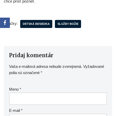
chce prísť pozrieť.
Značky:
DETSKÁ BESIEDKA
SLUŽBY BOŽIE
Pridaj komentár
Vaša e-mailová adresa nebude zverejnená.
Vyžadované
polia sú označené
*
Meno
*
E-mail
*