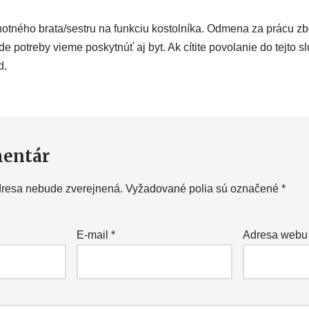
otného brata/sestru na funkciu kostolníka. Odmena za prácu zb
e potreby vieme poskytnúť aj byt. Ak cítite povolanie do tejto sl
d.
mentár
dresa nebude zverejnená.
Vyžadované polia sú označené
*
E-mail
*
Adresa webu