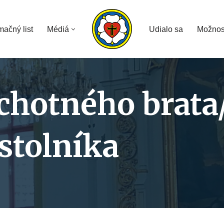
mačný list
Médiá
Udialo sa
Možnos
hotného brata/
stolníka