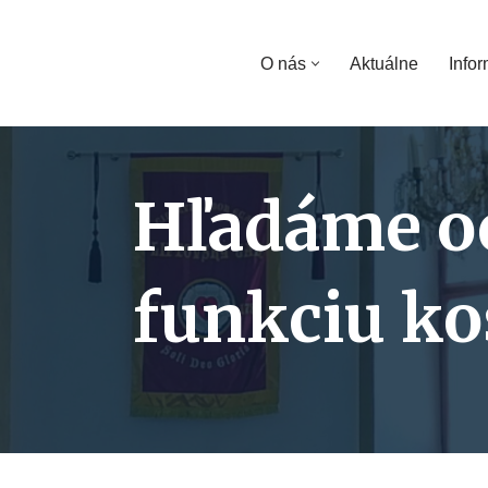
Preskočiť
O nás
Aktuálne
Infor
na
obsah
Hľadáme oc
funkciu ko