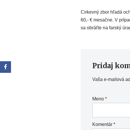
Cirkevný zbor hľadá och
60,- € mesačne. V prípad
sa obráťte na farský úra
Pridaj ko
Vaša e-mailová a
Meno
*
Komentár
*