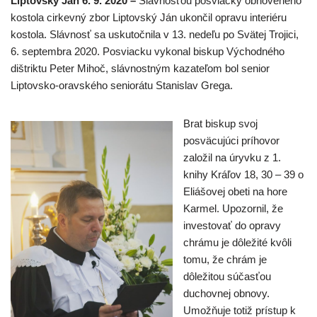
Liptovský Ján 6. 9. 2020 –
Slávnosťou posviacky obnoveného
kostola cirkevný zbor Liptovský Ján ukončil opravu interiéru
kostola. Slávnosť sa uskutočnila v 13. nedeľu po Svätej Trojici,
6. septembra 2020. Posviacku vykonal biskup Východného
dištriktu Peter Mihoč, slávnostným kazateľom bol senior
Liptovsko-oravského seniorátu Stanislav Grega.
Brat biskup svoj
posväcujúci príhovor
založil na úryvku z 1.
knihy Kráľov 18, 30 – 39 o
Eliášovej obeti na hore
Karmel. Upozornil, že
investovať do opravy
chrámu je dôležité kvôli
tomu, že chrám je
dôležitou súčasťou
duchovnej obnovy.
Umožňuje totiž prístup k