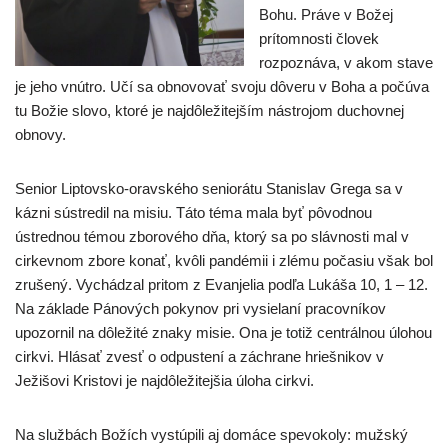
Bohu. Práve v Božej
prítomnosti človek
rozpoznáva, v akom stave
je jeho vnútro. Učí sa obnovovať svoju dôveru v Boha a počúva
tu Božie slovo, ktoré je najdôležitejším nástrojom duchovnej
obnovy.
Senior Liptovsko-oravského seniorátu Stanislav Grega sa v
kázni sústredil na misiu. Táto téma mala byť pôvodnou
ústrednou témou zborového dňa, ktorý sa po slávnosti mal v
cirkevnom zbore konať, kvôli pandémii i zlému počasiu však bol
zrušený. Vychádzal pritom z Evanjelia podľa Lukáša 10, 1 – 12.
Na základe Pánových pokynov pri vysielaní pracovníkov
upozornil na dôležité znaky misie. Ona je totiž centrálnou úlohou
cirkvi. Hlásať zvesť o odpustení a záchrane hriešnikov v
Ježišovi Kristovi je najdôležitejšia úloha cirkvi.
Na službách Božích vystúpili aj domáce spevokoly: mužský