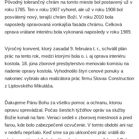
Pôvodný tolerančný chrám na tomto mieste bol postavený už v
roku 1785. Ten v roku 1907 vyhorel, ale už v roku 1908 bol
posvätený nový, terajší chrám Boží. V roku 2010 bola
naposledy opravovaná vonkajšia fasáda chrámu. Celková
oprava vrátane interiéru bola vykonaná naposledy v roku 1989.
Výročný konvent, ktorý zasadal 9. februára t. r., schválil plán
prác na tento rok, medzi ktorými bola o. i. aj oprava interiéru
kostola. 18. júna zborové presbyterstvo menovalo komisiu na
riadenie opravy kostola. Vyhodnotilo štyri cenové ponuky a
nakoniec vybralo ako realizátora prác firmu Slovax Construction
z Liptovského Mikuláša.
Ďakujeme Pánu Bohu za všetku pomoc a ochranu, ktorou
opravu sprevádzal. Počas šiestich týždňov opráv sa služby
Božie konali na fare. Veriaci sedeli v zborovej miestnosti a pred
farou, kde bolo zabezpečené ozvučenie. V tomto období ani raz
v nedeľu nepršalo. Keď sme sa po ukkončení prác vrátili do