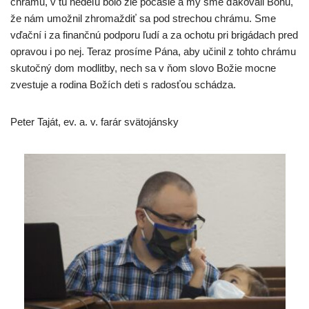
chrámu, v tú nedeľu bolo zlé počasie a my sme ďakovali Bohu,
že nám umožnil zhromaždiť sa pod strechou chrámu. Sme
vďační i za finančnú podporu ľudí a za ochotu pri brigádach pred
opravou i po nej. Teraz prosíme Pána, aby učinil z tohto chrámu
skutočný dom modlitby, nech sa v ňom slovo Božie mocne
zvestuje a rodina Božích deti s radosťou schádza.
Peter Taját, ev. a. v. farár svätojánsky