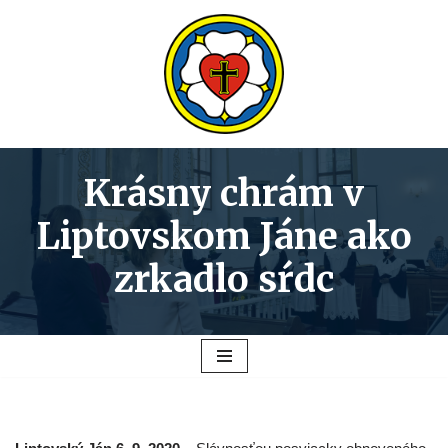
Preskočiť
na
obsah
Krásny chrám v
Liptovskom Jáne ako
zrkadlo sŕdc