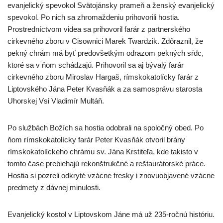
evanjelický spevokol Svätojánsky prameň a ženský evanjelický
spevokol. Po nich sa zhromaždeniu prihovorili hostia.
Prostredníctvom videa sa prihovoril farár z partnerského
cirkevného zboru v Cisownici Marek Twardzik. Zdôraznil, že
pekný chrám má byť predovšetkým odrazom pekných sŕdc,
ktoré sa v ňom schádzajú. Prihovoril sa aj bývalý farár
cirkevného zboru Miroslav Hargaš, rímskokatolícky farár z
Liptovského Jána Peter Kvasňák a za samosprávu starosta
Uhorskej Vsi Vladimír Multáň.
Po službách Božích sa hostia odobrali na spoločný obed. Po
ňom rímskokatolícky farár Peter Kvasňák otvoril brány
rímskokatolíckeho chrámu sv. Jána Krstiteľa, kde takisto v
tomto čase prebiehajú rekonštrukčné a reštaurátorské práce.
Hostia si pozreli odkryté vzácne fresky i znovuobjavené vzácne
predmety z dávnej minulosti.
Evanjelický kostol v Liptovskom Jáne má už 235-ročnú históriu.