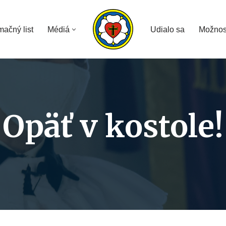
mačný list
Médiá
Udialo sa
Možnos
Opäť v kostole!