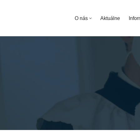
Preskočiť
O nás
Aktuálne
Infor
na
obsah