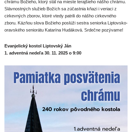
chrámu Božieho, ktorý stál na mieste terajšieho nášho chrámu.
Slávnostných služieb Božích sa zúčastnia kňazi i veriaci z
cirkevných zborov, ktoré vtedy patrili do nášho cirkevného
zboru. Kázňou slova Božieho poslúži sestra seniorka Liptovsko-
oravského seniorátu Katarína Hudáková. Srdečne pozývame!
Evanjelický kostol Liptovský Ján
1. adventná nedeľa 30. 11. 2025 o 9:00