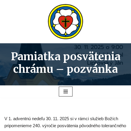
Preskočiť
na
obsah
Pamiatka posvätenia
chrámu – pozvánka
V 1. adventnú nedeľu 30. 11. 2025 si v rámci služieb Božích
pripomenieme 240. výročie posvätenia pôvodného tolerančného