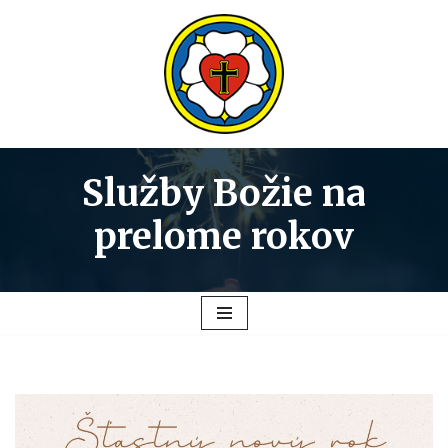
Preskočiť
na
obsah
Služby Božie na
prelome rokov