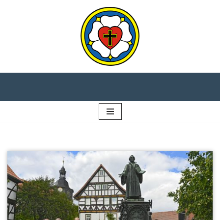
Preskočiť
na
obsah