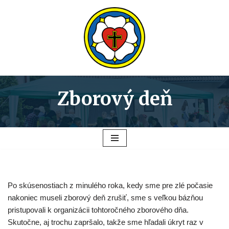
Preskočiť
na
obsah
Zborový deň
Po skúsenostiach z minulého roka, kedy sme pre zlé počasie
nakoniec museli zborový deň zrušiť, sme s veľkou bázňou
pristupovali k organizácii tohtoročného zborového dňa.
Skutočne, aj trochu zapršalo, takže sme hľadali úkryt raz v