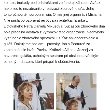
kostole, inokedy pod prístreškami vo farskej záhrade. Avšak
nakoniec to nezabránilo v realizácii zborového dňa. Jeho
tohtoročnou témou bola misia. O misijnej organizácii Misia na
Níle prišla porozprávať jej bývalá riaditeľka, farárka z
Liptovského Petra Daniela Mikušová. Súčasťou zborového dňa
bola predajná výstava z výrobkov tejto organizácie. Nechýbalo
vystúpenie zborového spevokolu, súťaž ani občerstvenie a
guláš. Ďakujeme obciam Liptovský Ján a Podtureň za
zabezpečenie lavíc, Pavlovi Kráľovi a Alžbete Jeznej za
navarenie gulášu, ochotným sestrám pri obsluhe a všetkým
ochotným darcom, ktorí prispeli k občerstveniu.