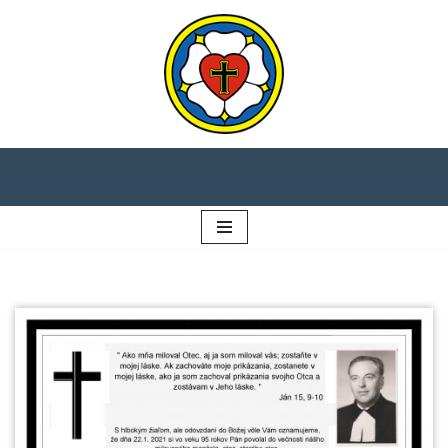
Preskočiť
na
obsah