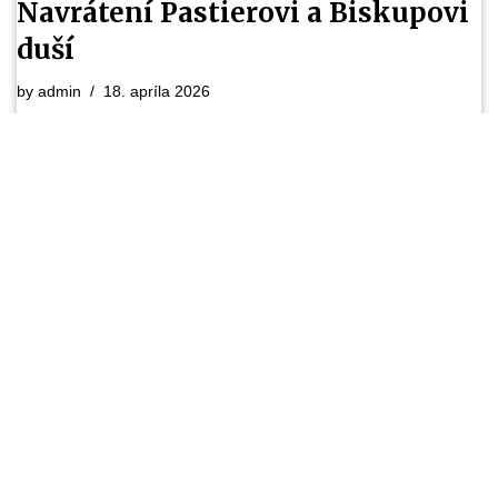
Navrátení Pastierovi a Biskupovi
duší
by
admin
18. apríla 2026
Pane Ježiši Kriste, Dobrý Pastier, prosíme Ťa, otvor nám teraz
srdcia i mysle pre Tvoje slovo. Daj, aby sme v ňom spoznali
Tvoju lásku, Tvoje…
Služby Božie 12. 4. 2026 | Keď sa
zdá, že Boh je ďaleko
by
admin
11. apríla 2026
Pane, prehovor k nám, Tvoj ľud počúva. Amen. Iz 40, 26-31:
26Zdvihnite pohľad a viďte, kto to stvoril! Ten, ktorý vyvádza ich
voje podľa počtu, všetkých…