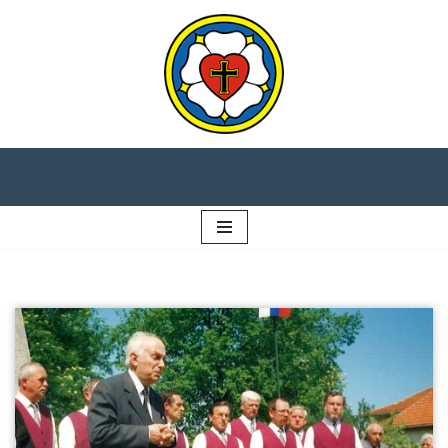
Preskočiť
na
obsah