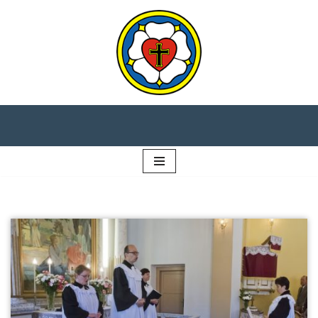
Preskočiť
na
obsah