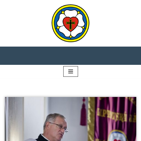
Preskočiť
na
obsah