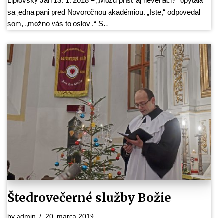
Liptovský Ján 13. 1. 2018 – „Môžu prísť aj neveriaci?“ opýtala
sa jedna pani pred Novoročnou akadémiou. „Iste,“ odpovedal
som, „možno vás to osloví.“ S…
Štedrovečerné služby Božie
by
admin
20. marca 2019