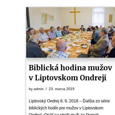
Biblická hodina mužov
v Liptovskom Ondreji
by
admin
23. marca 2019
Liptovský Ondrej 6. 6. 2018 – Ďalšia zo série
biblických hodín pre mužov v Liptovskom
Ondreji. Opäť sa stretli muži zo štyroch