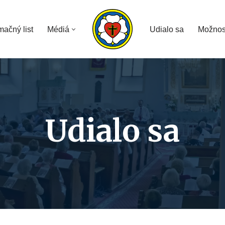
mačný list
Médiá
Udialo sa
Možnos
Udialo sa