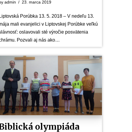
by
admin
23. marca 2019
Liptovská Porúbka 13. 5. 2018 – V nedeľu 13.
mája mali evanjelici v Liptovskej Porúbke veľkú
slávnosť: oslavovali sté výročie posvätenia
chrámu. Pozvali aj nás ako…
Biblická olympiáda