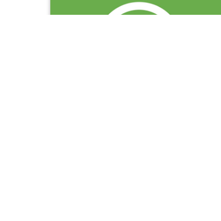
Biblická hodina – Načo
nám je Ježiš