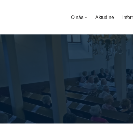
Preskočiť
O nás
Aktuálne
Infor
na
obsah