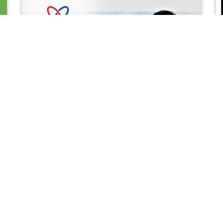
Národný týždeň
manželstva
by
admin
8. februára 2021
Od 7. do 14. februára 2021 prebieha Národný
týždeň manželstva. Téma celého týždňa je
Bezpečne v manželstve. Celú ponuku podujatí