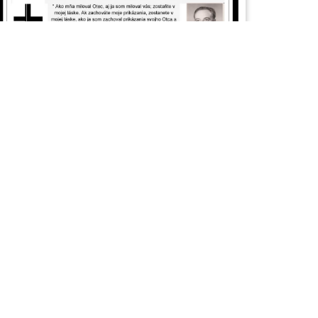
Zomrel brat farár Milan
Hargaš
by
admin
26. januára 2021
Oznamujeme evanjelickej verejnosti, že Pán
života a smrti si k sebe povolal svojho
služobníka, hlásateľa Božieho slova, brata