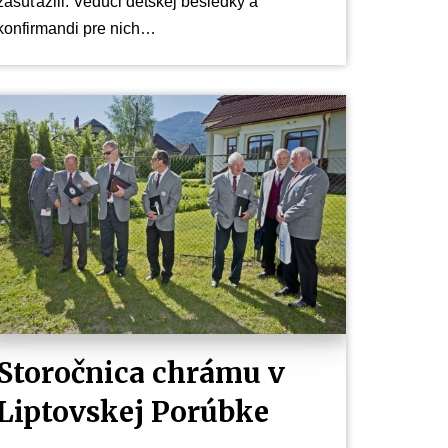
zasúťažili. Vedúci detskej besiedky a
konfirmandi pre nich…
Storočnica chrámu v
Liptovskej Porúbke