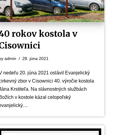
40 rokov kostola v
Cisownici
by
admin
28. júna 2021
V nedeľu 20. júna 2021 oslávil Evanjelický
cirkevný zbor v Cisownici 40. výročie kostola
Jána Krstiteľa. Na slávnostných službách
Božích v kostole kázal celopoľský
evanjelický…